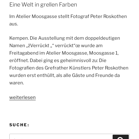
Eine Welt in grellen Farben
Im Atelier Moosgasse stellt Fotograf Peter Roskothen
aus.
Kempen. Die Ausstellung mit dem doppeldeutigen
Namen „žVerrückt „“ verrückt“œ wurde am
Freitagabend im Atelier Moosgasse, Moosgasse 1,
eröffnet. Dabei ging es geheimnisvoll zu: Die
Fotografien des Grefrather Künstlers Peter Roskothen
wurden erst enthüllt, als alle Gäste und Freunde da
waren.
„WZ
weiterlesen
Artikel
zur
Ausstellung
SUCHE:
„Verrückt
–
Suchen
Suche