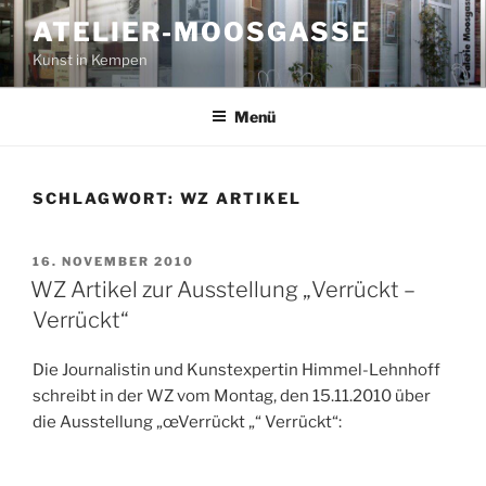
Zum
ATELIER-MOOSGASSE
Inhalt
Kunst in Kempen
springen
Menü
SCHLAGWORT:
WZ ARTIKEL
VERÖFFENTLICHT
16. NOVEMBER 2010
AM
WZ Artikel zur Ausstellung „Verrückt –
Verrückt“
Die Journalistin und Kunstexpertin Himmel-Lehnhoff
schreibt in der WZ vom Montag, den 15.11.2010 über
die Ausstellung „œVerrückt „“ Verrückt“: