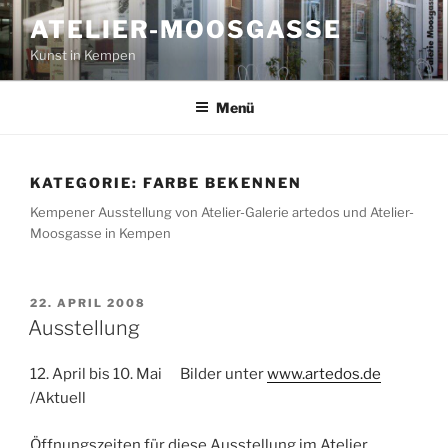
Zum
ATELIER-MOOSGASSE
Inhalt
Kunst in Kempen
springen
Menü
KATEGORIE:
FARBE BEKENNEN
Kempener Ausstellung von Atelier-Galerie artedos und Atelier-
Moosgasse in Kempen
VERÖFFENTLICHT
22. APRIL 2008
AM
Ausstellung
12. April bis 10. Mai Bilder unter
www.artedos.de
/Aktuell
Öffnungszeiten für diese Ausstellung im Atelier