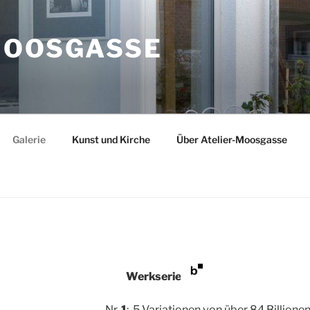
MOOSGASSE
Galerie
Kunst und Kirche
Über Atelier-Moosgasse
Werkserie:
Nr.
1
: 5 Variationen von über 84 Billio