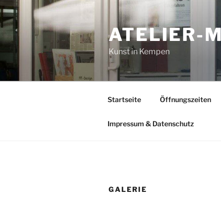
Zum
Inhalt
ATELIER-
springen
Kunst in Kempen
Startseite
Öffnungszeiten
Impressum & Datenschutz
GALERIE