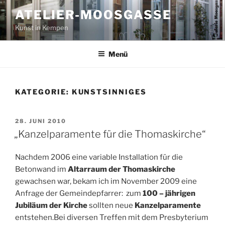
Zum
ATELIER-MOOSGASSE
Inhalt
Kunst in Kempen
springen
Menü
KATEGORIE:
KUNSTSINNIGES
VERÖFFENTLICHT
28. JUNI 2010
AM
„Kanzelparamente für die Thomaskirche“
Nachdem 2006 eine variable Installation für die
Betonwand im
Altarraum der Thomaskirche
gewachsen war, bekam ich im November 2009 eine
Anfrage der Gemeindepfarrer: zum
100 – jährigen
Jubiläum der Kirche
sollten neue
Kanzelparamente
entstehen.Bei diversen Treffen mit dem Presbyterium