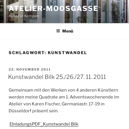
Zum
ATELIER-MOOSGASSE
Inhalt
Kunst in Kempen
springen
Menü
SCHLAGWORT:
KUNSTWANDEL
VERÖFFENTLICHT
22. NOVEMBER 2011
AM
Kunstwandel Bilk 25./26./27. 11. 2011
Gemeinsam mit den Werken von 4 anderen Künstlern
werden meine Quadrate am 1. Adventswochenende im
Atelier von Karen Fischer, Germaniastr. 17-19 in
Düsseldorf präsent sein.
EInladungsPDF_Kunstwandel Bilk