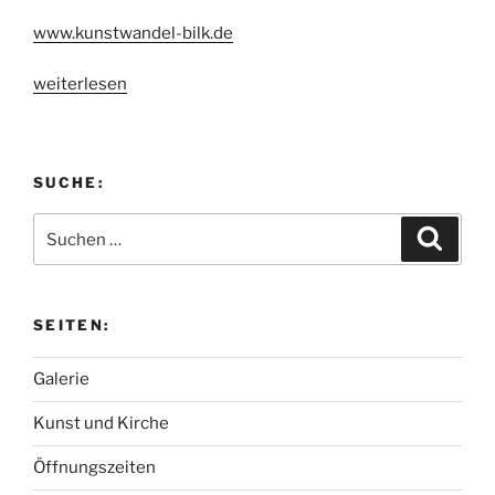
www.kunstwandel-bilk.de
„Kunstwandel
weiterlesen
Bilk
25./26./27.
11.
SUCHE:
2011“
Suchen
Suche
nach:
SEITEN:
Galerie
Kunst und Kirche
Öffnungszeiten